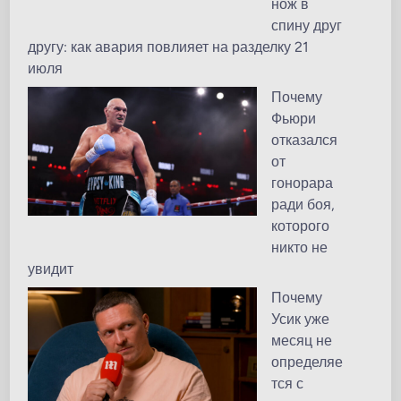
нож в
спину друг
другу: как авария повлияет на разделку 21
июля
Почему
Фьюри
отказался
от
гонорара
ради боя,
которого
никто не
увидит
Почему
Усик уже
месяц не
определяе
тся с