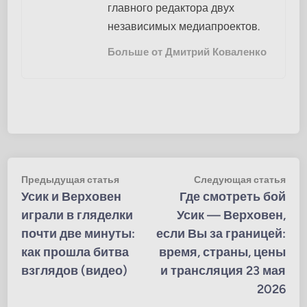
главного редактора двух
независимых медиапроектов.
Больше от Дмитрий Коваленко
Навигация
Предыдущая
Сле
Предыдущая статья
Следующая статья
статья:
стат
Усик и Верховен
Где смотреть бой
по
играли в гляделки
Усик — Верховен,
записям
почти две минуты:
если Вы за границей:
как прошла битва
время, страны, цены
взглядов (видео)
и трансляция 23 мая
2026