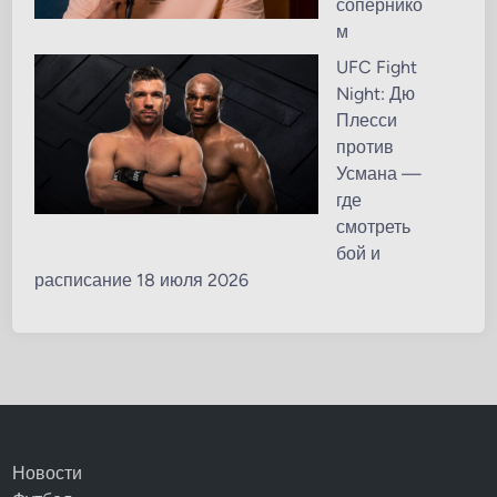
сопернико
м
UFC Fight
Night: Дю
Плесси
против
Усмана —
где
смотреть
бой и
расписание 18 июля 2026
Новости