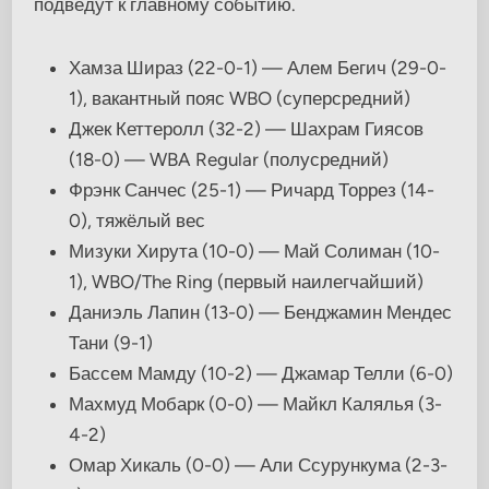
подведут к главному событию.
Хамза Шираз (22-0-1) — Алем Бегич (29-0-
1), вакантный пояс WBO (суперсредний)
Джек Кеттеролл (32-2) — Шахрам Гиясов
(18-0) — WBA Regular (полусредний)
Фрэнк Санчес (25-1) — Ричард Торрез (14-
0), тяжёлый вес
Мизуки Хирута (10-0) — Май Солиман (10-
1), WBO/The Ring (первый наилегчайший)
Даниэль Лапин (13-0) — Бенджамин Мендес
Тани (9-1)
Бассем Мамду (10-2) — Джамар Телли (6-0)
Махмуд Мобарк (0-0) — Майкл Калялья (3-
4-2)
Омар Хикаль (0-0) — Али Ссурункума (2-3-