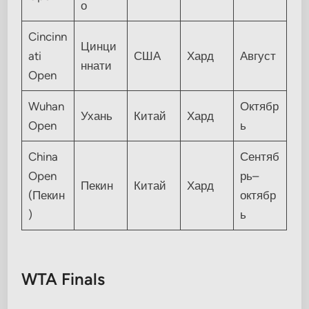
о
Cincinn
Цинци
ati
США
Хард
Август
ннати
Open
Wuhan
Октябр
Ухань
Китай
Хард
Open
ь
China
Сентяб
Open
рь–
Пекин
Китай
Хард
(Пекин
октябр
)
ь
WTA Finals