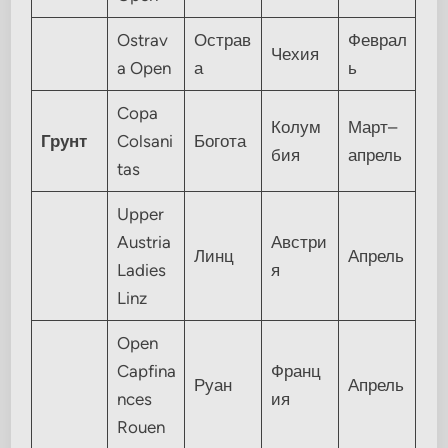
Ostrav
Острав
Феврал
Чехия
a Open
а
ь
Copa
Колум
Март–
Грунт
Colsani
Богота
бия
апрель
tas
Upper
Austria
Австри
Линц
Апрель
Ladies
я
Linz
Open
Capfina
Франц
Руан
Апрель
nces
ия
Rouen