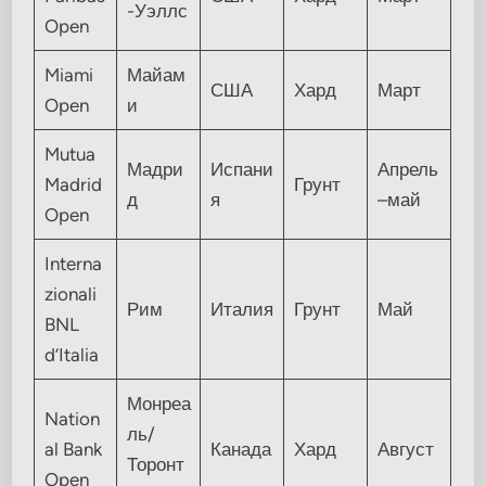
-Уэллс
Open
Miami
Майам
США
Хард
Март
Open
и
Mutua
Мадри
Испани
Апрель
Madrid
Грунт
д
я
–май
Open
Interna
zionali
Рим
Италия
Грунт
Май
BNL
d’Italia
Монреа
Nation
ль/
al Bank
Канада
Хард
Август
Торонт
Open