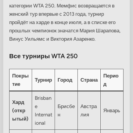
категории WTA 250. Мемфис возвращается в
женский тур впервые с 2013 года, турнир
пройдёт на харде в конце июля, а в списке его
прошлых чемпионок значатся Мария Шарапова,
Винус Уильямс и Виктория Азаренко.
Все турниры WTA 250
Покры
Перио
Турнир
Город
Страна
тие
д
Brisban
Хард
e
Брисбе
Австра
(откр
Январь
Internat
н
лия
ытый)
ional