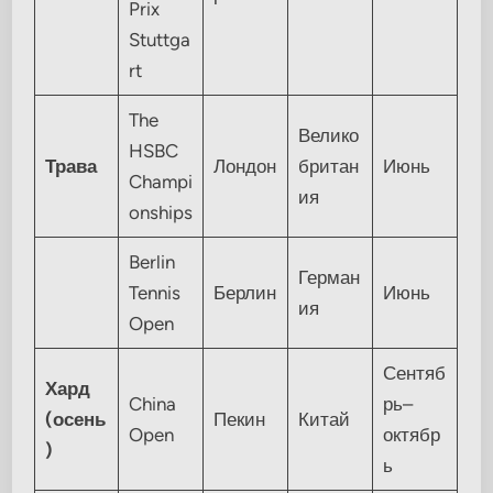
Prix
Stuttga
rt
The
Велико
HSBC
Трава
Лондон
британ
Июнь
Champi
ия
onships
Berlin
Герман
Tennis
Берлин
Июнь
ия
Open
Сентяб
Хард
China
рь–
(осень
Пекин
Китай
Open
октябр
)
ь