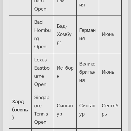
ham
гем
ия
Open
Bad
Бад-
Hombu
Герман
Хомбу
Июнь
rg
ия
рг
Open
Lexus
Велико
Eastbo
Истбор
британ
Июнь
urne
н
ия
Open
Singap
Хард
ore
Сингап
Сингап
Сентяб
(осень
Tennis
ур
ур
рь
)
Open