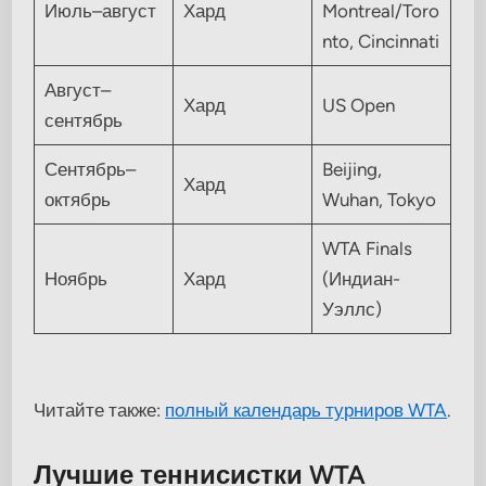
Июль–август
Хард
Montreal/Toro
nto, Cincinnati
Август–
Хард
US Open
сентябрь
Сентябрь–
Beijing,
Хард
октябрь
Wuhan, Tokyo
WTA Finals
Ноябрь
Хард
(Индиан-
Уэллс)
Читайте также:
полный календарь турниров WTA
.
Лучшие теннисистки WTA