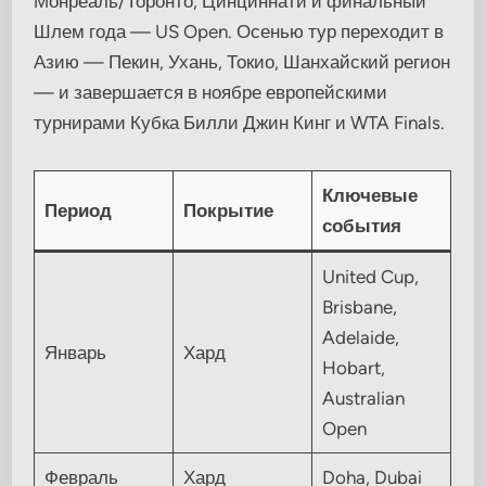
Монреаль/Торонто, Цинциннати и финальный
Шлем года — US Open. Осенью тур переходит в
Азию — Пекин, Ухань, Токио, Шанхайский регион
— и завершается в ноябре европейскими
турнирами Кубка Билли Джин Кинг и WTA Finals.
Ключевые
Период
Покрытие
события
United Cup,
Brisbane,
Adelaide,
Январь
Хард
Hobart,
Australian
Open
Февраль
Хард
Doha, Dubai