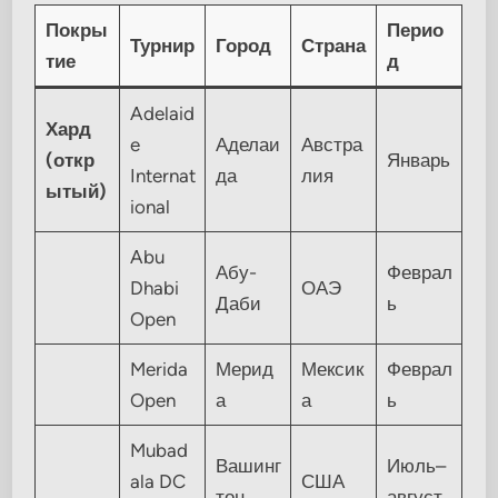
Покры
Перио
Турнир
Город
Страна
тие
д
Adelaid
Хард
e
Аделаи
Австра
(откр
Январь
Internat
да
лия
ытый)
ional
Abu
Абу-
Феврал
Dhabi
ОАЭ
Даби
ь
Open
Merida
Мерид
Мексик
Феврал
Open
а
а
ь
Mubad
Вашинг
Июль–
ala DC
США
тон
август