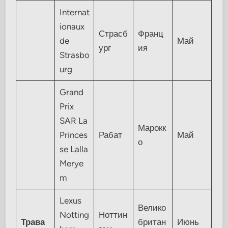
Internat
ionaux
Страсб
Франц
de
Май
ург
ия
Strasbo
urg
Grand
Prix
SAR La
Марокк
Princes
Рабат
Май
о
se Lalla
Merye
m
Lexus
Велико
Notting
Ноттин
Трава
британ
Июнь