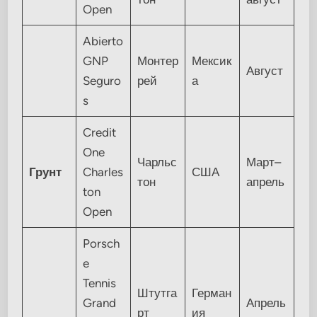
Open
Abierto
GNP
Монтер
Мексик
Август
Seguro
рей
а
s
Credit
One
Чарльс
Март–
Грунт
Charles
США
тон
апрель
ton
Open
Porsch
e
Tennis
Штутга
Герман
Grand
Апрель
рт
ия