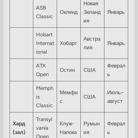
Новая
ASB
Окленд
Зеланд
Январь
Classic
ия
Hobart
Австра
Internat
Хобарт
Январь
лия
ional
ATX
Феврал
Остин
США
Open
ь
Memph
Мемфи
Июль–
is
США
с
август
Classic
Transyl
Хард
Клуж-
Румын
Феврал
vania
(зал)
Напока
ия
ь
Open