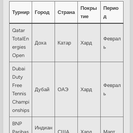
Покры
Перио
Турнир
Город
Страна
тие
д
Qatar
TotalEn
Феврал
Доха
Катар
Хард
ergies
ь
Open
Dubai
Duty
Free
Феврал
Дубай
ОАЭ
Хард
Tennis
ь
Champi
onships
BNP
Индиан
Paribas
США
Хард
Март