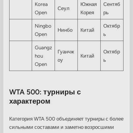
Korea
Южная
Сентяб
Сеул
Open
Корея
рь
Ningbo
Октябр
Нинбо
Китай
Open
ь
Guangz
Гуанчж
Октябр
hou
Китай
оу
ь
Open
WTA 500: турниры с
характером
Категория WTA 500 объединяет турниры с более
сильными составами и заметно возросшими