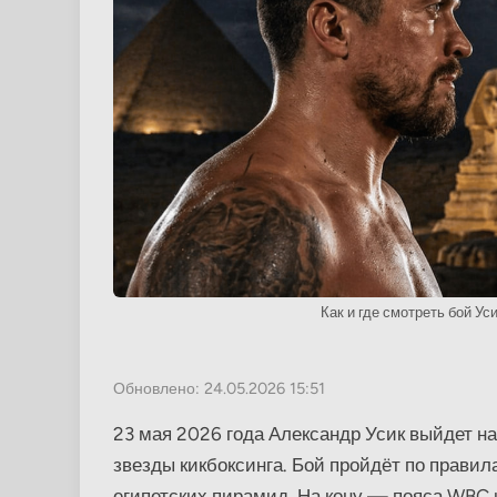
Как и где смотреть бой Уси
Обновлено: 24.05.2026 15:51
23 мая 2026 года Александр Усик выйдет н
звезды кикбоксинга. Бой пройдёт по правил
египетских пирамид. На кону — пояса WBC 