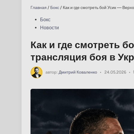
Главная
/
Бокс
/
Как и где смотреть бой Усик — Верх
Опубликовано
Бокс
в
Новости
Как и где смотреть б
трансляция боя в Укр
автор:
Дмитрий Коваленко
•
24.05.2026
•