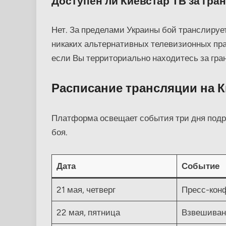
Доступен ли Киевстар ТВ за гра
Нет. За пределами Украины бой транслиру
никаких альтернативных телевизионных пра
если Вы территориально находитесь за гра
Расписание трансляции на К
Платформа освещает события три дня подр
боя.
Дата
Событие
21 мая, четверг
Пресс-кон
22 мая, пятница
Взвешиван