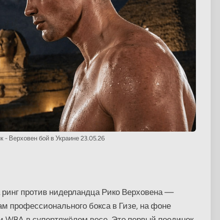
к - Верховен бой в Украине 23.05.26
а ринг против нидерландца Рико Верховена —
ам профессионального бокса в Гизе, на фоне
и WBA в супертяжёлом весе. Это первый поединок