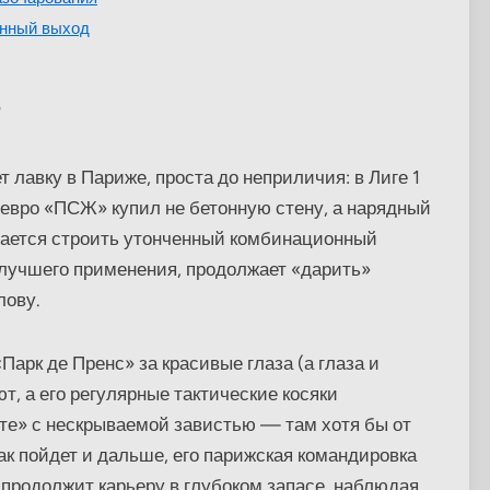
енный выход
?
 лавку в Париже, проста до неприличия: в Лиге 1
 евро «ПСЖ» купил не бетонную стену, а нарядный
тается строить утонченный комбинационный
 лучшего применения, продолжает «дарить»
лову.
«Парк де Пренс» за красивые глаза (а глаза и
т, а его регулярные тактические косяки
те» с нескрываемой завистью — там хотя бы от
так пойдет и дальше, его парижская командировка
 продолжит карьеру в глубоком запасе, наблюдая,