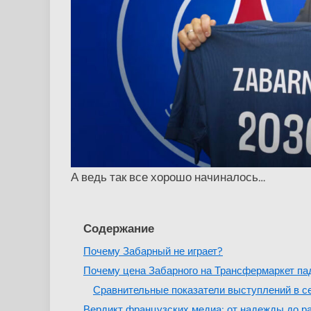
А ведь так все хорошо начиналось…
Содержание
Почему Забарный не играет?
Почему цена Забарного на Трансфермаркет па
Сравнительные показатели выступлений в с
Вердикт французских медиа: от надежды до р