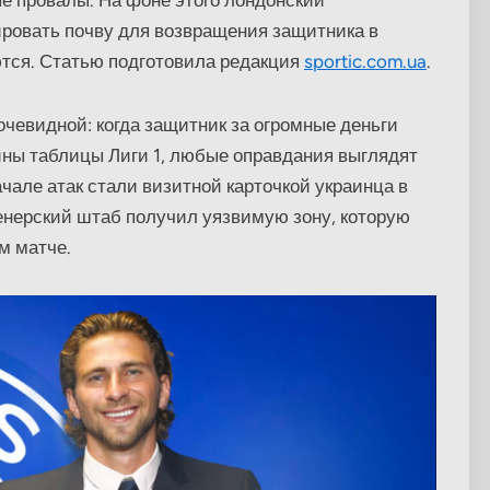
ровать почву для возвращения защитника в
ются. Статью подготовила редакция
sportic.com.ua
.
чевидной: когда защитник за огромные деньги
ны таблицы Лиги 1, любые оправдания выглядят
чале атак стали визитной карточкой украинца в
енерский штаб получил уязвимую зону, которую
м матче.