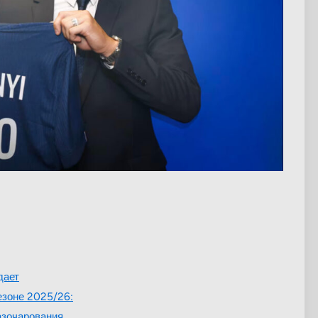
дает
езоне 2025/26:
азочарования