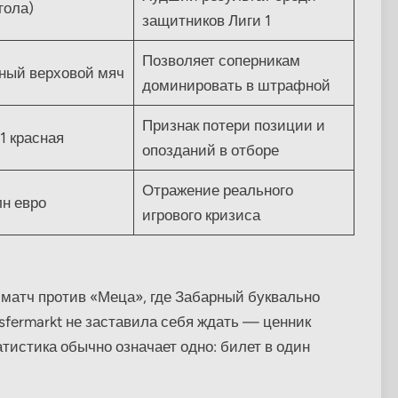
гола)
защитников Лиги 1
Позволяет соперникам
нный верховой мяч
доминировать в штрафной
Признак потери позиции и
1 красная
опозданий в отборе
Отражение реального
н евро
игрового кризиса
матч против «Меца», где Забарный буквально
sfermarkt не заставила себя ждать — ценник
атистика обычно означает одно: билет в один