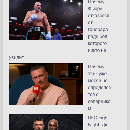
Почему
Фьюри
отказался
от
гонорара
ради боя,
которого
никто не
увидит
Почему
Усик уже
месяц не
определяе
тся с
сопернико
м
UFC Fight
Night: Дю