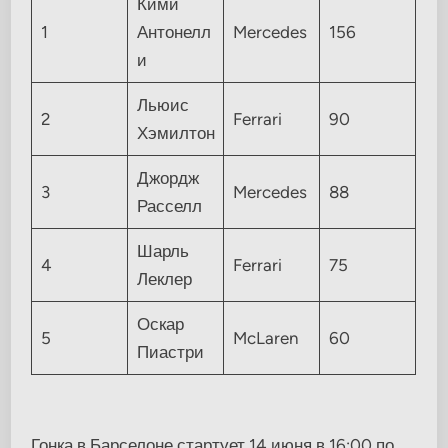
Кими
1
Антонелл
Mercedes
156
и
Льюис
2
Ferrari
90
Хэмилтон
Джордж
3
Mercedes
88
Расселл
Шарль
4
Ferrari
75
Леклер
Оскар
5
McLaren
60
Пиастри
Гонка в Барселоне стартует 14 июня в 16:00 по