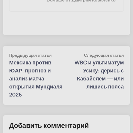
Навигация
Предыдущая
Сле
Предыдущая статья
Следующая статья
статья:
стат
Мексика против
WBC и ультиматум
по
ЮАР: прогноз и
Усику: дерись с
записям
анализ матча
Кабайелем — или
открытия Мундиаля
лишись пояса
2026
Добавить комментарий