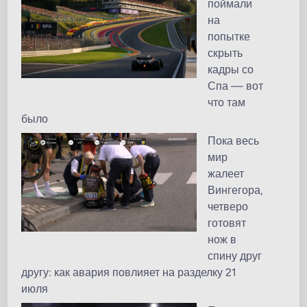
поймали
на
попытке
скрыть
кадры со
Спа — вот
что там
было
Пока весь
мир
жалеет
Вингегора,
четверо
готовят
нож в
спину друг
другу: как авария повлияет на разделку 21
июля