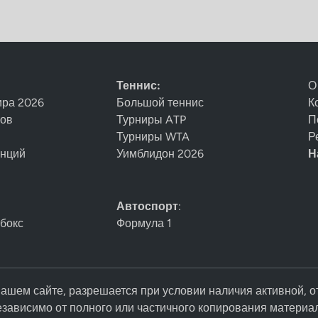
Теннис:
О
ира 2026
Большой теннис
К
нов
Турниры ATP
П
Турниры WTA
Р
енций
Уимблидон 2026
Н
Автоспорт
:
 бокс
Формула 1
ашем сайте, разрешается при условии наличия активной, о
езависимо от полного или частичного копирования материа