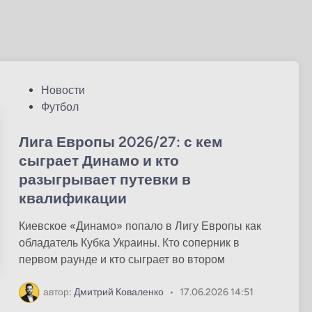
О
Новости
п
Футбол
у
б
Лига Европы 2026/27: с кем
л
сыграет Динамо и кто
и
разыгрывает путевки в
к
квалификации
о
в
Киевское «Динамо» попало в Лигу Европы как
а
обладатель Кубка Украины. Кто соперник в
н
первом раунде и кто сыграет во втором
о
в
автор:
Дмитрий Коваленко
•
17.06.2026 14:51