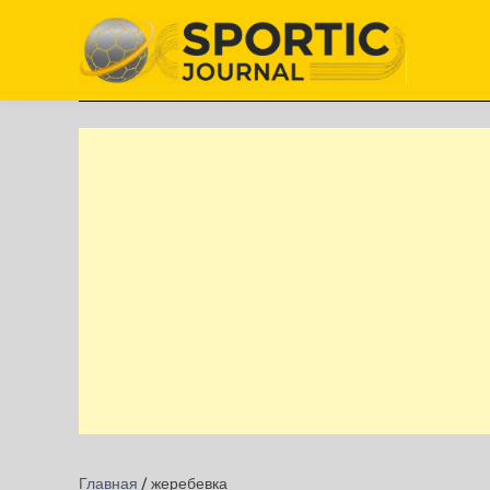
Перейти
к
содержимому
Главная
/
жеребевка