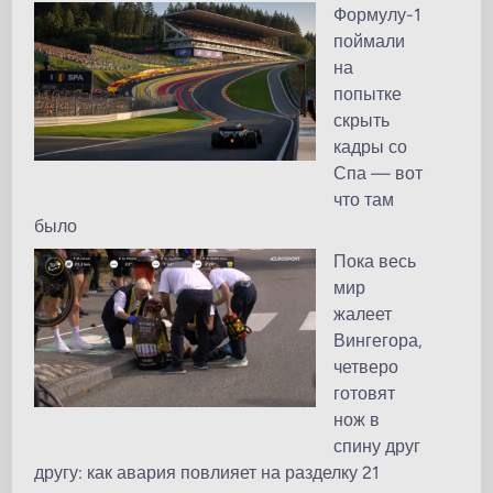
Формулу-1
поймали
на
попытке
скрыть
кадры со
Спа — вот
что там
было
Пока весь
мир
жалеет
Вингегора,
четверо
готовят
нож в
спину друг
другу: как авария повлияет на разделку 21