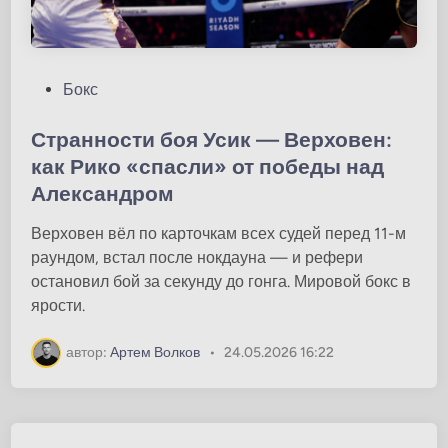
О
Бокс
п
у
Странности боя Усик — Верховен:
б
как Рико «спасли» от победы над
л
Александром
и
к
Верховен вёл по карточкам всех судей перед 11-м
о
раундом, встал после нокдауна — и рефери
в
остановил бой за секунду до гонга. Мировой бокс в
а
ярости.
н
о
автор:
Артем Волков
•
24.05.2026 16:22
в