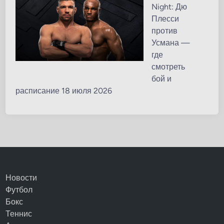
Night: Дю
Плесси
против
Усмана —
где
смотреть
бой и
расписание 18 июля 2026
Новости
Футбол
Бокс
Теннис