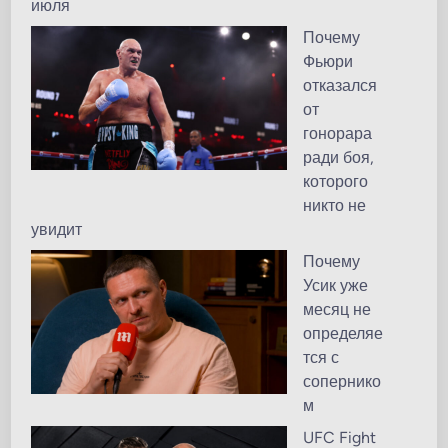
июля
Почему
Фьюри
отказался
от
гонорара
ради боя,
которого
никто не
увидит
Почему
Усик уже
месяц не
определяе
тся с
сопернико
м
UFC Fight