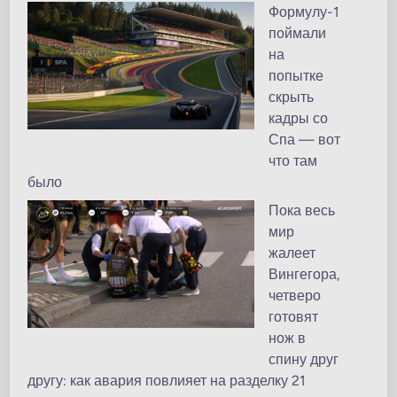
Формулу-1
поймали
на
попытке
скрыть
кадры со
Спа — вот
что там
было
Пока весь
мир
жалеет
Вингегора,
четверо
готовят
нож в
спину друг
другу: как авария повлияет на разделку 21