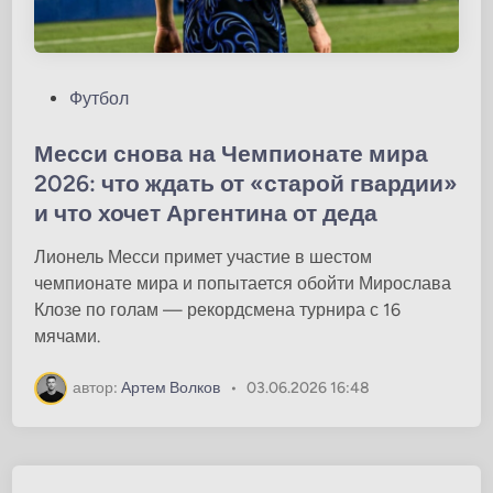
О
Футбол
п
у
Месси снова на Чемпионате мира
б
2026: что ждать от «старой гвардии»
л
и что хочет Аргентина от деда
и
к
Лионель Месси примет участие в шестом
о
чемпионате мира и попытается обойти Мирослава
в
Клозе по голам — рекордсмена турнира с 16
а
мячами.
н
о
автор:
Артем Волков
•
03.06.2026 16:48
в