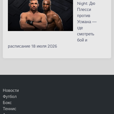
Night: Дю
Плесси
против
Усмана —
где
смотреть
бой и
расписание 18 июля 2026
Новости
Футбол
Бокс
Теннис