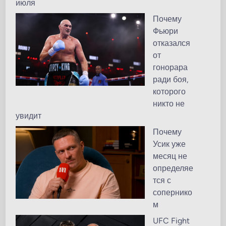
июля
Почему
Фьюри
отказался
от
гонорара
ради боя,
которого
никто не
увидит
Почему
Усик уже
месяц не
определяе
тся с
сопернико
м
UFC Fight