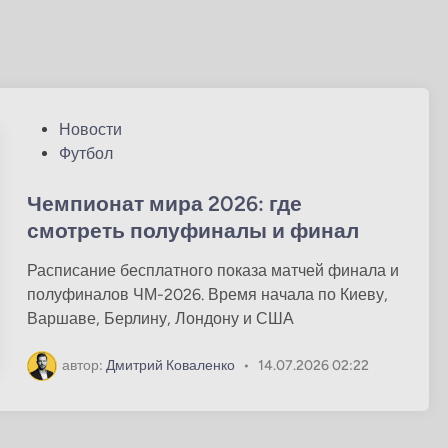
О
Новости
п
Футбол
у
б
Чемпионат мира 2026: где
л
смотреть полуфиналы и финал
и
Расписание бесплатного показа матчей финала и
к
полуфиналов ЧМ-2026. Время начала по Киеву,
о
Варшаве, Берлину, Лондону и США
в
а
автор:
Дмитрий Коваленко
•
14.07.2026 02:22
н
о
в