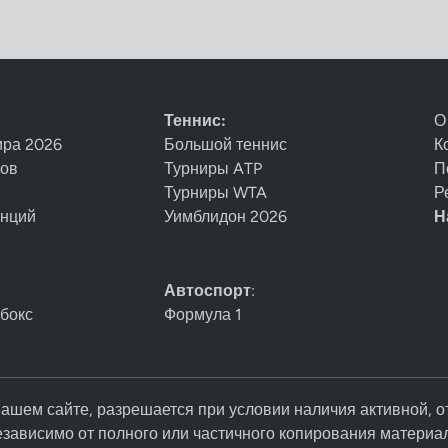
Теннис:
О
ира 2026
Большой теннис
К
нов
Турниры ATP
П
Турниры WTA
Р
енций
Уимблидон 2026
Н
Автоспорт
:
 бокс
Формула 1
ашем сайте, разрешается при условии наличия активной, о
езависимо от полного или частичного копирования материа