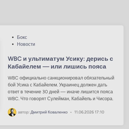
О
Бокс
п
Новости
у
б
WBC и ультиматум Усику: дерись с
л
Кабайелем — или лишись пояса
и
WBC официально санкционировал обязательный
к
бой Усика с Кабайелем. Украинец должен дать
о
ответ в течение 30 дней — иначе лишится пояса
в
WBC. Что говорят Сулейман, Кабайель и Чисора.
а
н
автор:
Дмитрий Коваленко
•
11.06.2026 17:10
о
в