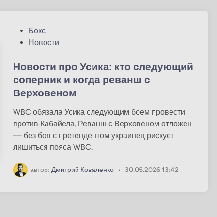
О
Бокс
п
Новости
у
б
Новости про Усика: кто следующий
л
соперник и когда реванш с
и
Верховеном
к
о
WBC обязала Усика следующим боем провести
в
против Кабайела. Реванш с Верховеном отложен
а
— без боя с претендентом украинец рискует
н
лишиться пояса WBC.
о
в
автор:
Дмитрий Коваленко
•
30.05.2026 13:42