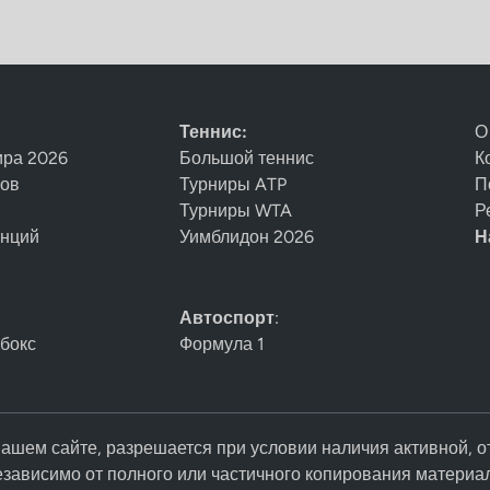
Теннис:
О
ира 2026
Большой теннис
К
нов
Турниры ATP
П
Турниры WTA
Р
енций
Уимблидон 2026
Н
Автоспорт
:
 бокс
Формула 1
ашем сайте, разрешается при условии наличия активной, о
езависимо от полного или частичного копирования материа