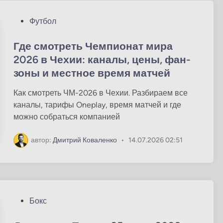
О
Футбол
п
у
Где смотреть Чемпионат мира
б
2026 в Чехии: каналы, цены, фан-
л
зоны и местное время матчей
и
к
Как смотреть ЧМ-2026 в Чехии. Разбираем все
о
каналы, тарифы Oneplay, время матчей и где
в
можно собраться компанией
а
н
автор:
Дмитрий Коваленко
•
14.07.2026 02:51
о
в
О
Бокс
п