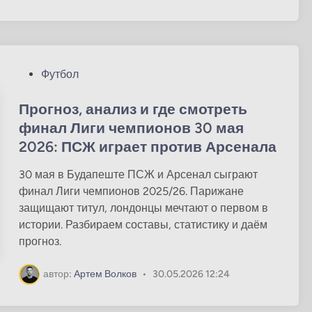
о
в
О
Футбол
п
у
Прогноз, анализ и где смотреть
б
финал Лиги чемпионов 30 мая
л
2026: ПСЖ играет против Арсенала
и
к
30 мая в Будапеште ПСЖ и Арсенал сыграют
о
финал Лиги чемпионов 2025/26. Парижане
в
защищают титул, лондонцы мечтают о первом в
а
истории. Разбираем составы, статистику и даём
н
прогноз.
о
в
автор:
Артем Волков
•
30.05.2026 12:24