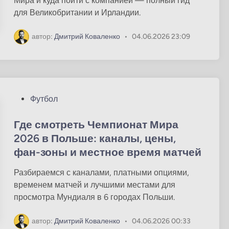
Мира и куда пойти с компанией — полный гид
а
для Великобритании и Ирландии.
н
о
автор:
Дмитрий Коваленко
•
04.06.2026 23:09
в
О
Футбол
п
у
Где смотреть Чемпионат Мира
б
2026 в Польше: каналы, цены,
л
фан-зоны и местное время матчей
и
к
Разбираемся с каналами, платными опциями,
о
временем матчей и лучшими местами для
в
просмотра Мундиаля в 6 городах Польши.
а
н
автор:
Дмитрий Коваленко
•
04.06.2026 00:33