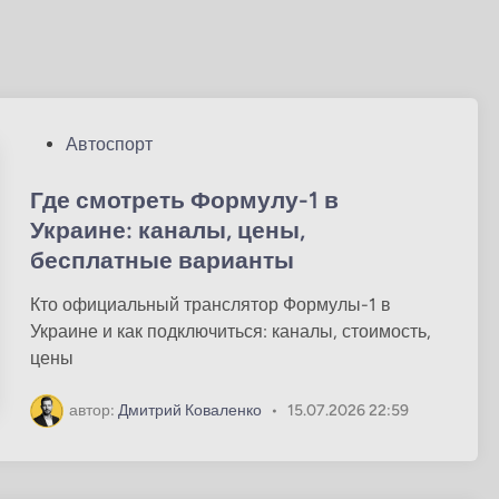
О
Автоспорт
п
у
Где смотреть Формулу-1 в
б
Украине: каналы, цены,
л
бесплатные варианты
и
к
Кто официальный транслятор Формулы-1 в
о
Украине и как подключиться: каналы, стоимость,
в
цены
а
н
автор:
Дмитрий Коваленко
•
15.07.2026 22:59
о
в