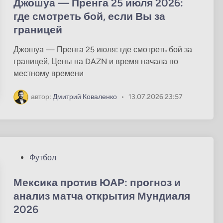
у
Джошуа — Пренга 25 июля 2026:
б
где смотреть бой, если Вы за
л
границей
и
к
Джошуа — Пренга 25 июля: где смотреть бой за
о
границей. Цены на DAZN и время начала по
в
местному времени
а
н
автор:
Дмитрий Коваленко
•
13.07.2026 23:57
о
в
О
Футбол
п
у
Мексика против ЮАР: прогноз и
б
анализ матча открытия Мундиаля
л
2026
и