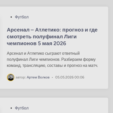
О
Футбол
п
у
Арсенал – Атлетико: прогноз и где
б
смотреть полуфинал Лиги
л
чемпионов 5 мая 2026
и
к
Арсенал и Атлетико сыграют ответный
о
полуфинал Лиги чемпионов. Разбираем форму
в
команд, трансляцию, составы и прогноз на матч.
а
н
автор:
Артем Волков
•
05.05.2026 00:06
о
в
О
Футбол