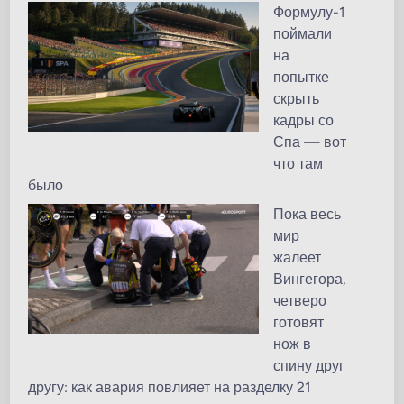
Формулу-1
поймали
на
попытке
скрыть
кадры со
Спа — вот
что там
было
Пока весь
мир
жалеет
Вингегора,
четверо
готовят
нож в
спину друг
другу: как авария повлияет на разделку 21