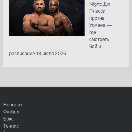
Night: Дю
Плесси
против
Усмана —
где
смотреть
бой и
расписание 18 июля 2026
Новости
Футбол
Бокс
Теннис