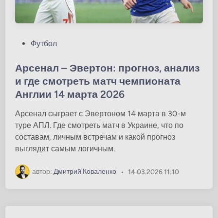
О
Футбол
п
у
Арсенал – Эвертон: прогноз, анализ
б
и где смотреть матч чемпионата
л
Англии 14 марта 2026
и
к
Арсенал сыграет с Эвертоном 14 марта в 30-м
о
туре АПЛ. Где смотреть матч в Украине, что по
в
составам, личным встречам и какой прогноз
а
выглядит самым логичным.
н
о
автор:
Дмитрий Коваленко
•
14.03.2026 11:10
в