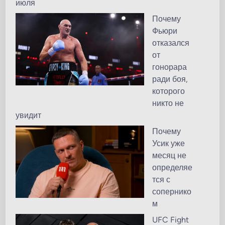
июля
Почему
Фьюри
отказался
от
гонорара
ради боя,
которого
никто не
увидит
Почему
Усик уже
месяц не
определяе
тся с
сопернико
м
UFC Fight