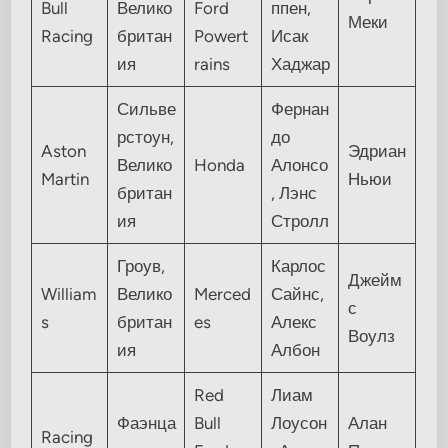
Bull
Велико
Ford
ппен,
Меки
Racing
британ
Powert
Исак
ия
rains
Хаджар
Сильве
Фернан
рстоун,
до
Aston
Эдриан
Велико
Honda
Алонсо
Martin
Ньюи
британ
, Лэнс
ия
Стролл
Гроув,
Карлос
Джейм
William
Велико
Merced
Сайнс,
с
s
британ
es
Алекс
Воулз
ия
Албон
Red
Лиам
Фаэнца
Bull
Лоусон
Алан
Racing