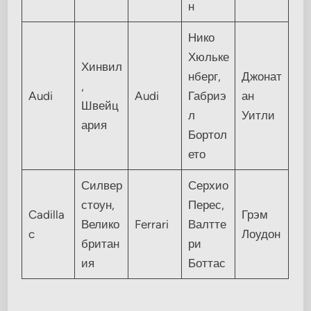
н
Нико
Хюльке
Хинвил
нберг,
Джонат
,
Audi
Audi
Габриэ
ан
Швейц
л
Уитли
ария
Бортол
ето
Силвер
Серхио
стоун,
Перес,
Cadilla
Грэм
Велико
Ferrari
Валтте
c
Лоудон
британ
ри
ия
Боттас