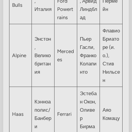
,
Ford
, Арвид
Перме
Bulls
Италия
Powert
Линдбл
йн
rains
ад
Флавио
Энстон
Пьер
Бриато
,
Гасли,
ре (и.
Merced
Alpine
Велико
Франко
о.),
es
британ
Колапи
Стив
ия
нто
Нильсе
н
Эстеба
Кэнноа
н Окон,
полис/
Оливе
Аяо
Haas
Ferrari
Банбер
р
Комацу
и
Бирма