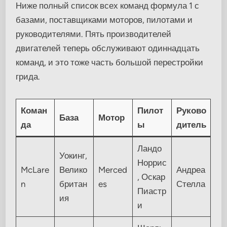
Ниже полный список всех команд формула 1 с
базами, поставщиками моторов, пилотами и
руководителями. Пять производителей
двигателей теперь обслуживают одиннадцать
команд, и это тоже часть большой перестройки
грида.
Коман
Пилот
Руково
База
Мотор
да
ы
дитель
Ландо
Уокинг,
Норрис
McLare
Велико
Merced
Андреа
, Оскар
n
британ
es
Стелла
Пиастр
ия
и