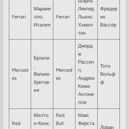
Шарль
Маране
Леклер,
Фредер
Ferrari
лло,
Ferrari
Льюис
ик
Италия
Хэмил
Вассёр
тон
Джорд
ж
Брэкли
Рассел
,
Тото
Merced
Merced
л,
Велико
Вольф
es
es
Андреа
британ
ф
Кими
ия
Антоне
лли
Милто
Red
Макс
Red
н-Кинс,
Bull
Ферста
Лоран